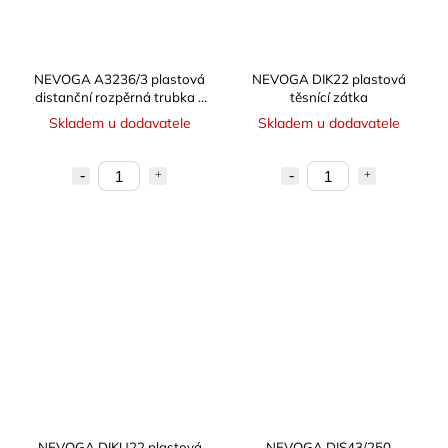
NEVOGA A3236/3 plastová
NEVOGA DIK22 plastová
distanční rozpěrná trubka -
těsnící zátka
chránička
Skladem u dodavatele
Skladem u dodavatele
NEVOGA DIKU22 plastová
NEVOGA DIS43/250