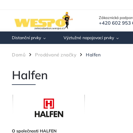
Zákaznická podpor
+420 602 953
Distanční prvky
Výztužné napojovací prvky
Domů
Prodávané značky
Halfen
/
/
Halfen
O společnosti HALFEN