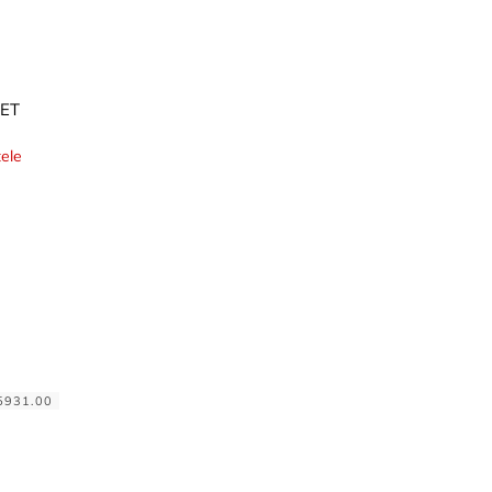
SET
ele
5931.00