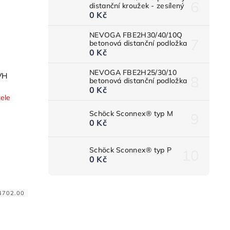
distanční kroužek - zesílený
0 Kč
NEVOGA FBE2H30/40/10Q
betonová distanční podložka
0 Kč
NEVOGA FBE2H25/30/10
VH
betonová distanční podložka
0 Kč
ele
Schöck Sconnex® typ M
0 Kč
Schöck Sconnex® typ P
0 Kč
4702.00