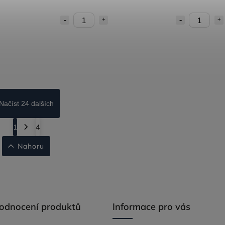
Načíst 24 dalších
1
4
Nahoru
hodnocení produktů
Informace pro vás