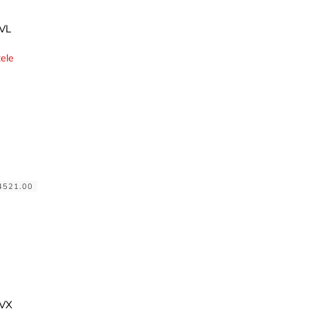
VL
ele
4521.00
MVX