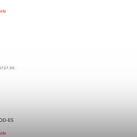
ele
4727.00
-OD-ES
ele