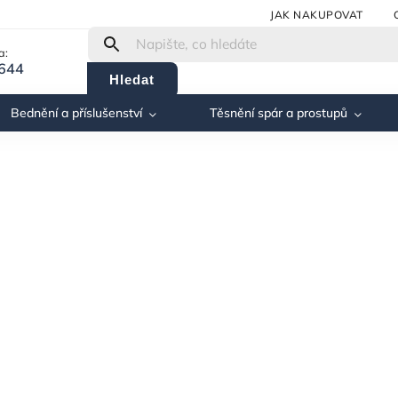
JAK NAKUPOVAT
a:
 644
Hledat
Bednění a příslušenství
Těsnění spár a prostupů