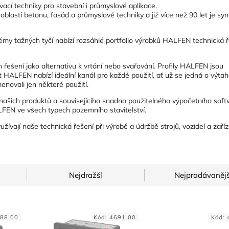
ací techniky pro stavební i průmyslové aplikace.
blasti betonu, fasád a průmyslové techniky a již více než 90 let je 
émy tažných tyčí nabízí rozsáhlé portfolio výrobků HALFEN technická ř
 řešení jako alternativu k vrtání nebo svařování. Profily HALFEN jsou
 HALFEN nabízí ideální kanál pro každé použití, ať už se jedná o výta
enovali jen některé použití.
í našich produktů a souvisejícího snadno použitelného výpočetního soft
LFEN ve všech typech pozemního stavitelství.
ívají naše technická řešení při výrobě a údržbě strojů, vozidel a zaříz
Nejdražší
Nejprodávanějš
88.00
Kód:
4691.00
Kód: