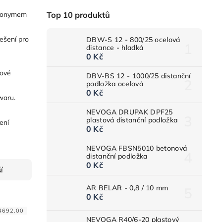
synonymem
Top 10 produktů
ešení pro
DBW-S 12 - 800/25 ocelová
distance - hladká
0 Kč
hové
DBV-BS 12 - 1000/25 distanční
podložka ocelová
0 Kč
waru.
NEVOGA DRUPAK DPF25
plastová distanční podložka
ení
0 Kč
NEVOGA FBSN5010 betonová
distanční podložka
0 Kč
í
AR BELAR - 0,8 / 10 mm
0 Kč
4692.00
NEVOGA R40/6-20 plastový