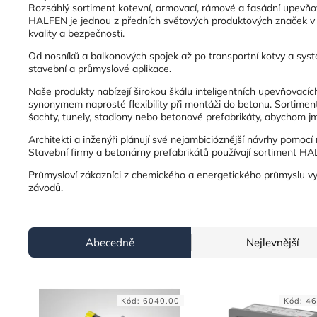
Rozsáhlý sortiment kotevní, armovací, rámové a fasádní upevňov
HALFEN je jednou z předních světových produktových značek v o
kvality a bezpečnosti.
Od nosníků a balkonových spojek až po transportní kotvy a syst
stavební a průmyslové aplikace.
Naše produkty nabízejí širokou škálu inteligentních upevňovacích
synonymem naprosté flexibility při montáži do betonu. Sortiment
šachty, tunely, stadiony nebo betonové prefabrikáty, abychom jm
Architekti a inženýři plánují své nejambicióznější návrhy pomoc
Stavební firmy a betonárny prefabrikátů používají sortiment HA
Průmysloví zákazníci z chemického a energetického průmyslu využ
závodů.
Abecedně
Nejlevnější
Kód:
6040.00
Kód:
46