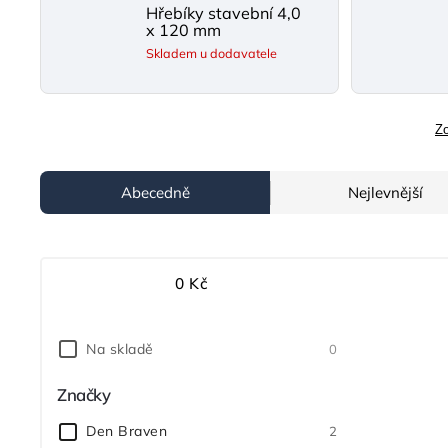
Hřebíky stavební 4,0
x 120 mm
Skladem u dodavatele
Zo
Abecedně
Nejlevnější
0
Kč
Na skladě
0
Značky
Den Braven
2