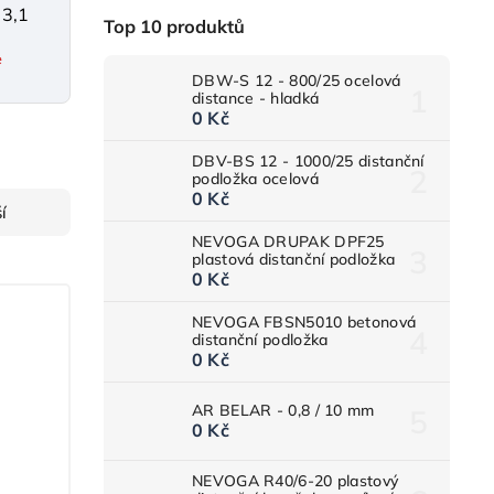
 3,1
Top 10 produktů
e
DBW-S 12 - 800/25 ocelová
distance - hladká
0 Kč
DBV-BS 12 - 1000/25 distanční
podložka ocelová
0 Kč
í
NEVOGA DRUPAK DPF25
plastová distanční podložka
0 Kč
NEVOGA FBSN5010 betonová
distanční podložka
0 Kč
AR BELAR - 0,8 / 10 mm
0 Kč
NEVOGA R40/6-20 plastový