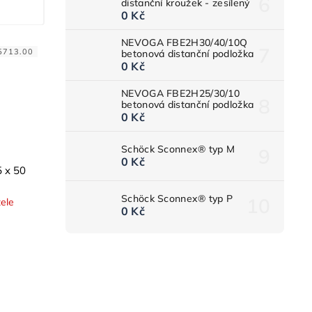
distanční kroužek - zesílený
0 Kč
NEVOGA FBE2H30/40/10Q
5713.00
betonová distanční podložka
0 Kč
NEVOGA FBE2H25/30/10
betonová distanční podložka
0 Kč
Schöck Sconnex® typ M
0 Kč
5 x 50
Schöck Sconnex® typ P
ele
0 Kč