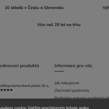
10 skladů v Česku a Slovensku
Výh
Více než 25 let na trhu
hodnocení produktů
Informace pro vás
Jak nakupovat
RedStop bentonitová páska 20 x 25
Obchodní podmínky
Podmínky ochrany osobních úd
soubory cookie. Dalším procházením tohoto webu