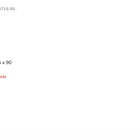
5715.00
5 x 90
ele