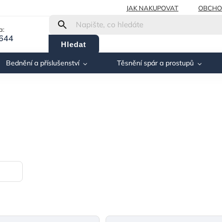
JAK NAKUPOVAT
OBCHO
a:
 644
Hledat
Bednění a příslušenství
Těsnění spár a prostupů