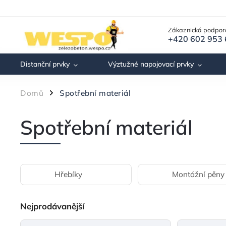
Zákaznická podpor
+420 602 953
Distanční prvky
Výztužné napojovací prvky
Domů
Spotřební materiál
/
Spotřební materiál
Hřebíky
Montážní pěny
Nejprodávanější