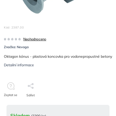
Kód:
2387.00
Neohodnoceno
Značka:
Nevoga
Oktagon kónus - plastová koncovka pro vodonepropustné betony
Detailní informace
Zeptat se
Sdílet
Skladem
(2200 ks)