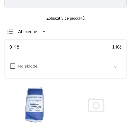
Zobrazit více produktů
Abecedně
Nejlevnější
0
Kč
1
Kč
Nejdražší
Nejprodávanější
Na skladě
0