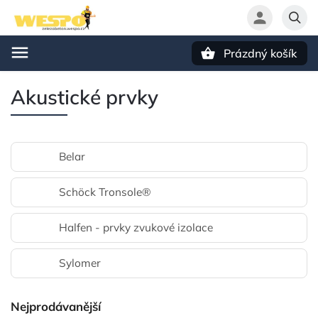
Prázdný košík
Hledat
Akustické prvky
Belar
Schöck Tronsole®
Halfen - prvky zvukové izolace
Sylomer
Nejprodávanější