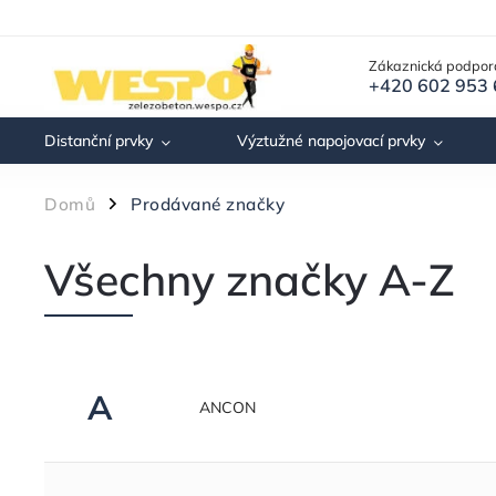
Zákaznická podpor
+420 602 953
Distanční prvky
Výztužné napojovací prvky
Domů
Prodávané značky
/
Všechny značky A-Z
A
ANCON