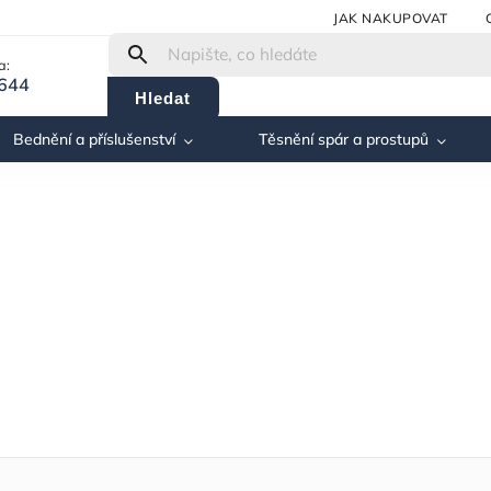
JAK NAKUPOVAT
a:
 644
Hledat
Bednění a příslušenství
Těsnění spár a prostupů