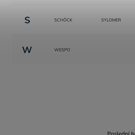
S
SCHÖCK
SYLOMER
W
WESPO
Poslední 