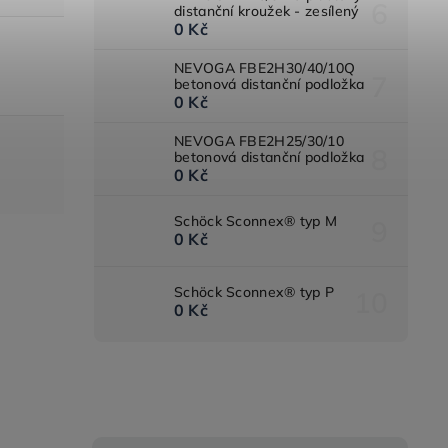
distanční kroužek - zesílený
0 Kč
NEVOGA FBE2H30/40/10Q
betonová distanční podložka
0 Kč
NEVOGA FBE2H25/30/10
betonová distanční podložka
0 Kč
Schöck Sconnex® typ M
0 Kč
Schöck Sconnex® typ P
0 Kč