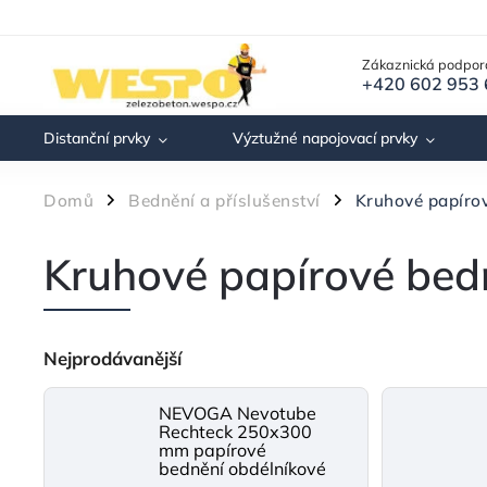
Zákaznická podpor
+420 602 953
Distanční prvky
Výztužné napojovací prvky
Domů
Bednění a příslušenství
Kruhové papír
/
/
Kruhové papírové b
Nejprodávanější
NEVOGA Nevotube
Rechteck 250x300
mm papírové
bednění obdélníkové