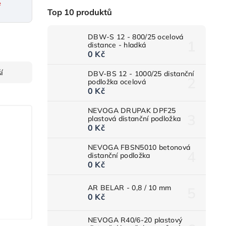
e
Top 10 produktů
DBW-S 12 - 800/25 ocelová
distance - hladká
0 Kč
í
DBV-BS 12 - 1000/25 distanční
podložka ocelová
0 Kč
NEVOGA DRUPAK DPF25
plastová distanční podložka
0 Kč
NEVOGA FBSN5010 betonová
distanční podložka
0 Kč
AR BELAR - 0,8 / 10 mm
0 Kč
NEVOGA R40/6-20 plastový