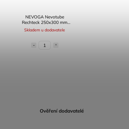
NEVOGA Nevotube
Rechteck 250x300 mm
papírové bednění
Skladem u dodavatele
obdélníkové
Ověření dodavatelé