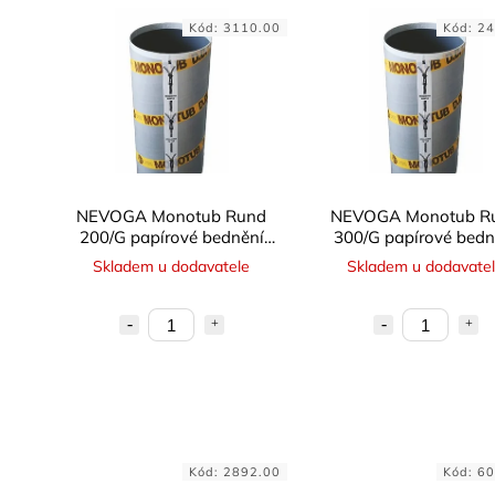
Kód:
3110.00
Kód:
24
NEVOGA Monotub Rund
NEVOGA Monotub R
200/G papírové bednění
300/G papírové bedn
kruhové - hladké
kruhové - hladké
Skladem u dodavatele
Skladem u dodavate
Kód:
2892.00
Kód:
60