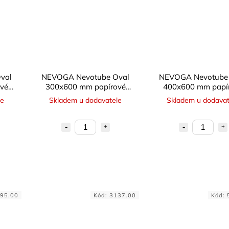
val
NEVOGA Nevotube Oval
NEVOGA Nevotube
vé
300x600 mm papírové
400x600 mm papí
bednění oválné
bednění ováln
le
Skladem u dodavatele
Skladem u dodavat
95.00
Kód:
3137.00
Kód: