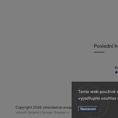
Poslední 
Tento web používá 
vyjadřujete souhlas 
Copyright 2026
zelezobeton.wespo.cz
. Všechna práva vyhraz
Nastavení
Vytvořil
Shoptet
| Design
Shoptak.cz