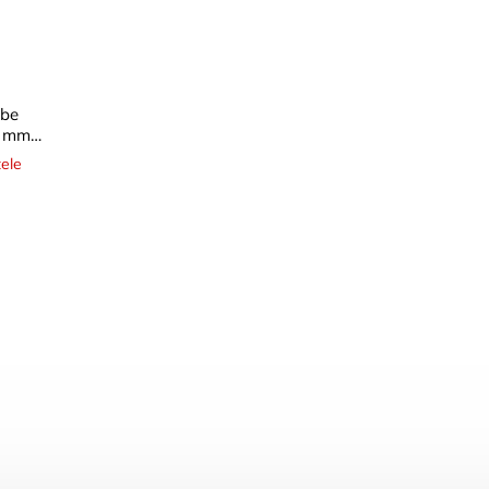
be
0 mm
ní
ele