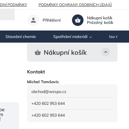
DNÍ PODMÍNKY
PODMÍNKY OCHRANY OSOBNÍCH ÚDAJŮ
Nákupní košík
Přihlášení
Prázdný košík
Stavební chemie
Spotřební materiál
Iso nosník
Nákupní košík
Kontakt
Michal Tomšovic
obchod
@
wespo.cz
+420 602 953 644
be
mm
+420 602 953 644
í