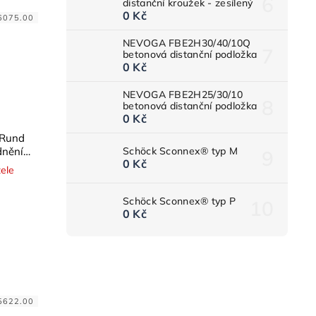
distanční kroužek - zesílený
0 Kč
6075.00
NEVOGA FBE2H30/40/10Q
betonová distanční podložka
0 Kč
NEVOGA FBE2H25/30/10
betonová distanční podložka
0 Kč
Rund
Schöck Sconnex® typ M
dnění
0 Kč
ké
ele
Schöck Sconnex® typ P
0 Kč
5622.00