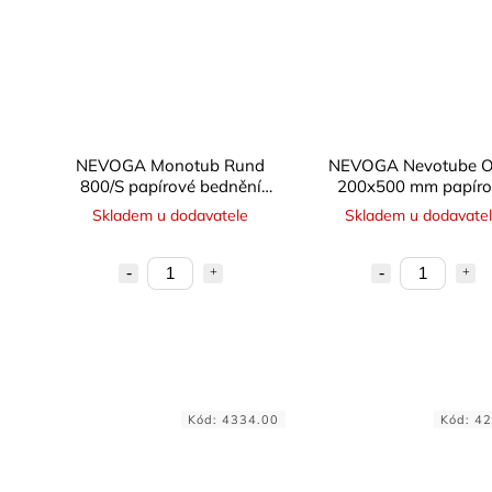
NEVOGA Monotub Rund
NEVOGA Nevotube O
800/S papírové bednění
200x500 mm papíro
kruhové - spirálové
bednění oválné
Skladem u dodavatele
Skladem u dodavate
Kód:
4334.00
Kód:
42