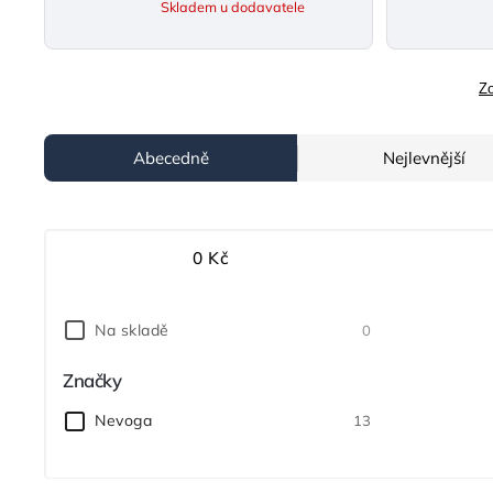
Skladem u dodavatele
Zo
Abecedně
Nejlevnější
0
Kč
Na skladě
0
Značky
Nevoga
13