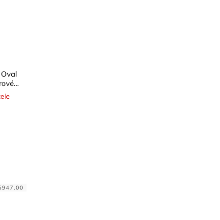
 Oval
rové
é
ele
5947.00