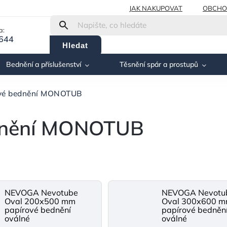
JAK NAKUPOVAT
OBCHO
a:
 644
Hledat
Bednění a příslušenství
Těsnění spár a prostupů
ové bednění MONOTUB
ednění MONOTUB
NEVOGA Nevotube
NEVOGA Nevotu
Oval 200x500 mm
Oval 300x600 
papírové bednění
papírové bedněn
oválné
oválné