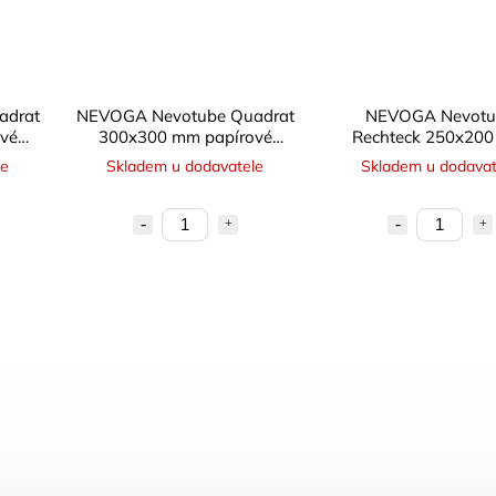
adrat
NEVOGA Nevotube Quadrat
NEVOGA Nevotu
vé
300x300 mm papírové
Rechteck 250x20
bednění čtvercové
papírové bedně
le
Skladem u dodavatele
Skladem u dodavat
obdélníkové