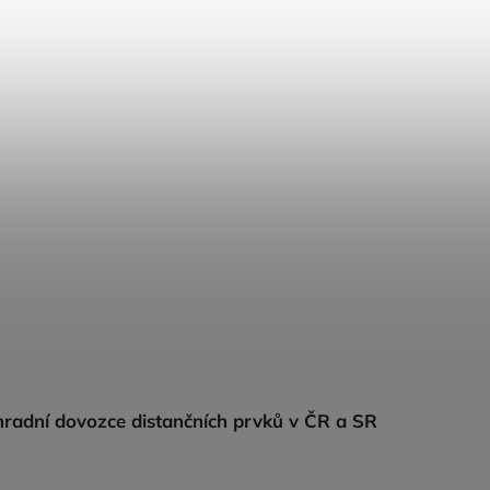
radní dovozce distančních prvků v ČR a SR