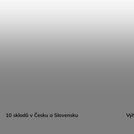
10 skladů v Česku a Slovensku
Výh