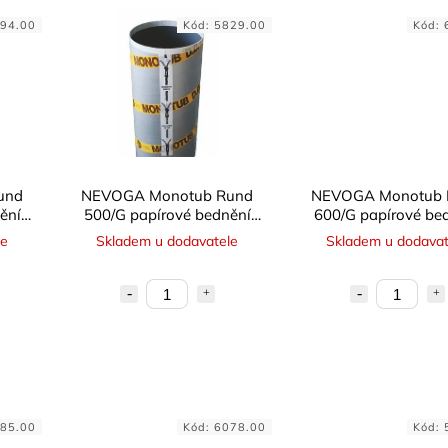
94.00
Kód:
5829.00
Kód:
und
NEVOGA Monotub Rund
NEVOGA Monotub 
ění
500/G papírové bednění
600/G papírové be
kruhové - hladké
kruhové - hlad
le
Skladem u dodavatele
Skladem u dodavat
85.00
Kód:
6078.00
Kód: