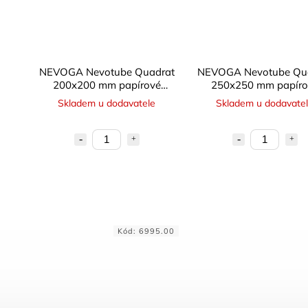
NEVOGA Nevotube Quadrat
NEVOGA Nevotube Qu
200x200 mm papírové
250x250 mm papíro
bednění čtvercové
bednění čtvercové
Skladem u dodavatele
Skladem u dodavate
Kód:
6995.00