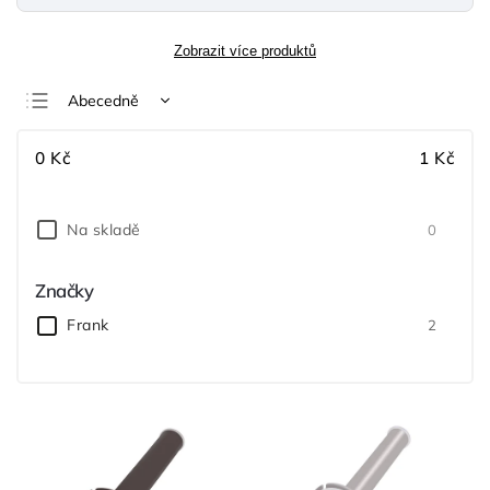
Zobrazit více produktů
Abecedně
Nejlevnější
0
Kč
1
Kč
Nejdražší
Nejprodávanější
Na skladě
0
Značky
Frank
2