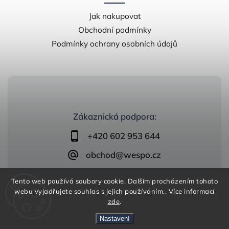
Jak nakupovat
Obchodní podmínky
Podmínky ochrany osobních údajů
Zákaznická podpora:
+420 602 953 644
obchod@wespo.cz
Tento web používá soubory cookie. Dalším procházením tohoto
webu vyjadřujete souhlas s jejich používáním.. Více informací
zde
.
Nastavení
Copyright 2026
zelezobeton.wespo.cz
. Všechna práva
vyhrazena.