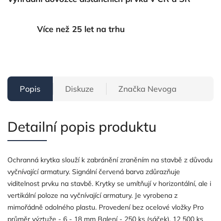
Více než 25 let na trhu
Popis
Diskuze
Značka
Nevoga
Detailní popis produktu
Ochranná krytka slouží k zabránění zraněním na stavbě z důvodu
vyčnívající armatury. Signální červená barva zdůrazňuje
viditelnost prvku na stavbě. Krytky se umítňují v horizontální, ale i
vertikální poloze na vyčnívající armatury. Je vyrobena z
mimořádně odolného plastu. Provedení bez ocelové vložky Pro
průměr výztuže - 6 - 18 mm Balení - 250 ks (sáček), 12 500 ks