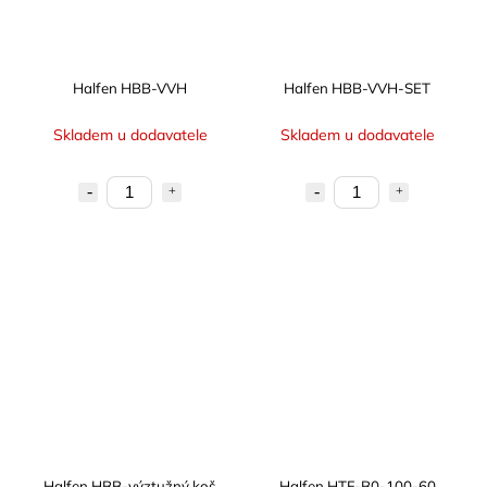
Halfen HBB-VVH
Halfen HBB-VVH-SET
Skladem u dodavatele
Skladem u dodavatele
Halfen HBB-výztužný koš
Halfen HTF-B0-100-60