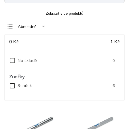
Zobrazit více produktů
Abecedně
Nejlevnější
0
Kč
1
Kč
Nejdražší
Nejprodávanější
Na skladě
0
Značky
Schöck
6