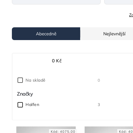
Zo
Abecedně
Nejlevnější
0
Kč
Na skladě
0
Značky
Halfen
3
Kód:
4075.00
Kód:
40