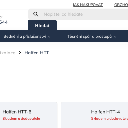
JAK NAKUPOVAT
OBCHO
a:
 644
Hledat
Bednění a příslušenství
Těsnění spár a prostupů
izolace
Halfen HTT
/
Halfen HTT-6
Halfen HTT-4
Skladem u dodavatele
Skladem u dodavatel