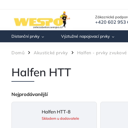
Zákaznická podpor
+420 602 953
Distanční prvky
Výztužné napojovací prvky
Domů
Akustické prvky
Halfen - prvky zvukové 
/
/
Halfen HTT
Nejprodávanější
Halfen HTT-8
Skladem u dodavatele