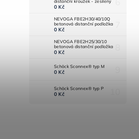
distanční kroužek - zesílený
0 Kč
NEVOGA FBE2H30/40/10Q
betonová distanční podložka
0 Kč
NEVOGA FBE2H25/30/10
betonová distanční podložka
0 Kč
Schöck Sconnex® typ M
0 Kč
Schöck Sconnex® typ P
0 Kč