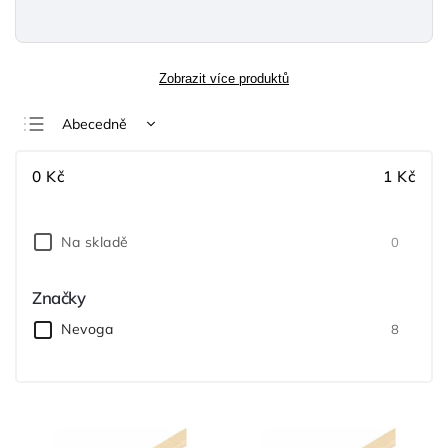
Zobrazit více produktů
Abecedně
Nejlevnější
0
Kč
1
Kč
Nejdražší
Nejprodávanější
Na skladě
0
Značky
Nevoga
8