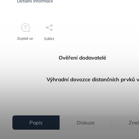
Detailní informace
Zeptat se
Sdílet
Ověření dodavatelé
Výhradní dovozce distančních prvků 
Popis
Diskuze
Zna