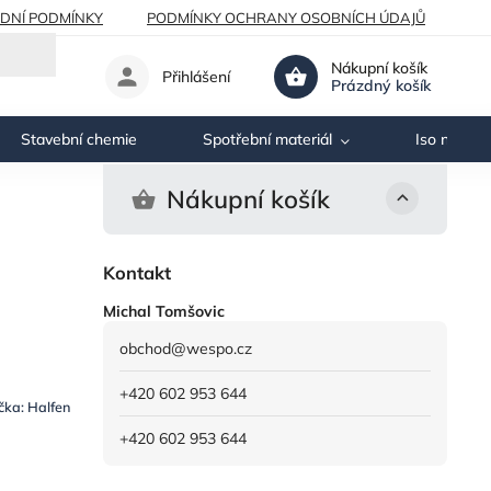
DNÍ PODMÍNKY
PODMÍNKY OCHRANY OSOBNÍCH ÚDAJŮ
Nákupní košík
Přihlášení
Prázdný košík
Stavební chemie
Spotřební materiál
Iso nosník
Nákupní košík
Kontakt
Michal Tomšovic
obchod
@
wespo.cz
+420 602 953 644
čka:
Halfen
+420 602 953 644