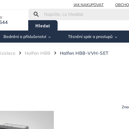
JAK NAKUPOVAT
OBCHO
a:
 644
Hledat
Bednění a příslušenství
Těsnění spár a prostupů
izolace
Halfen HBB
Halfen HBB-VVH-SET
/
/
Zna