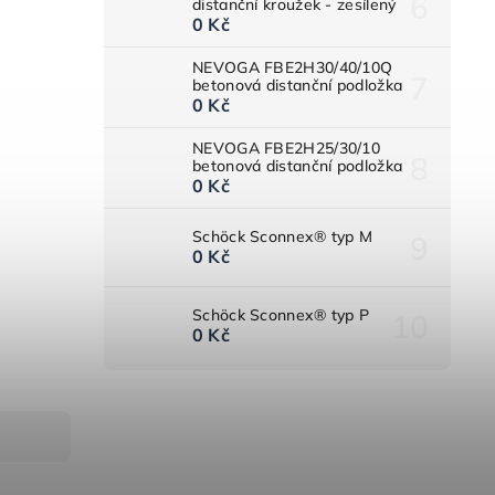
distanční kroužek - zesílený
0 Kč
NEVOGA FBE2H30/40/10Q
betonová distanční podložka
0 Kč
NEVOGA FBE2H25/30/10
betonová distanční podložka
0 Kč
Schöck Sconnex® typ M
0 Kč
Schöck Sconnex® typ P
0 Kč