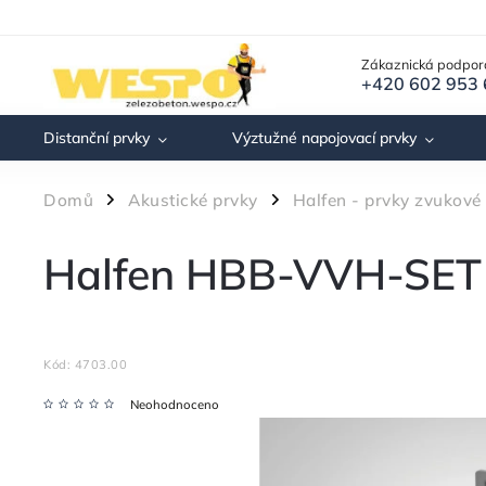
Zákaznická podpor
+420 602 953
Distanční prvky
Výztužné napojovací prvky
Domů
Akustické prvky
Halfen - prvky zvukové 
/
/
Halfen HBB-VVH-SET
Kód:
4703.00
Neohodnoceno