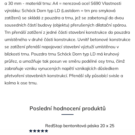
a 30 mm - materiál trnu: A4 = nerezová ocel S690 Vlastnosti
výrobku: Schöck Dorn typ LD (Lastdorn = trn pro smyková
zatížení) se skládá z pouzdra a trnu, jež se zabetonují do dvou
sousedních částí budovy (objektu) přerušených dilatační spárou.
Trn přenáší zatížení z jedné části stavební konstrukce do pouzdra
umístěného v druhé části konstrukce. Uvnitř betonové konstrukce
se zatížení přenáší napojovací stavební výztuží umístěnou v
blízkosti trnu. Pouzdro trnu Schöck Dorn typ LD má kruhový
průřez, a umožňuje tak posun ve směru podélné osy trnu, čímž
zabraňuje vzniku vynucených napětí vznikajících důsledkem
přetvoření stavebních konstrukcí. Přenáší síly působící svisle a
kolmo k ose trnu.
Poslední hodnocení produktů
RedStop bentonitová páska 20 x 25