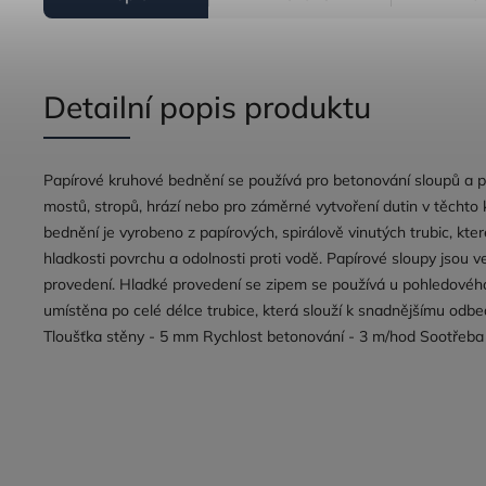
Detailní popis produktu
Papírové kruhové bednění se používá pro betonování sloupů a p
mostů, stropů, hrází nebo pro záměrné vytvoření dutin v těchto 
bednění je vyrobeno z papírových, spirálově vinutých trubic, kte
hladkosti povrchu a odolnosti proti vodě. Papírové sloupy jsou v
provedení. Hladké provedení se zipem se používá u pohledového 
umístěna po celé délce trubice, která slouží k snadnějšímu od
Tloušťka stěny - 5 mm Rychlost betonování - 3 m/hod Sootřeba