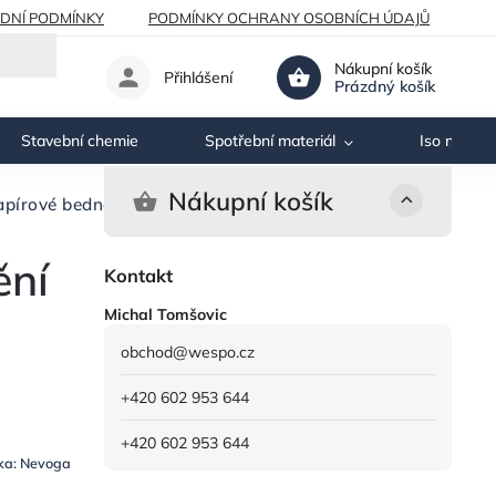
DNÍ PODMÍNKY
PODMÍNKY OCHRANY OSOBNÍCH ÚDAJŮ
Nákupní košík
Přihlášení
Prázdný košík
Stavební chemie
Spotřební materiál
Iso nosník
Nákupní košík
írové bednění kruhové - hladké
ění
Kontakt
Michal Tomšovic
obchod
@
wespo.cz
+420 602 953 644
+420 602 953 644
ka:
Nevoga