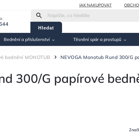
JAK NAKUPOVAT
OBCHO
a:
 644
Hledat
Bednění a příslušenství
Těsnění spár a prostupů
ové bednění MONOTUB
NEVOGA Monotub Rund 300/G pap
/
 300/G papírové bedn
Znač