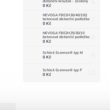
distanční kroužek - zesílený
0 Kč
NEVOGA FBE2H30/40/10Q
betonová distanční podložka
0 Kč
NEVOGA FBE2H25/30/10
betonová distanční podložka
0 Kč
Schöck Sconnex® typ M
0 Kč
Schöck Sconnex® typ P
0 Kč