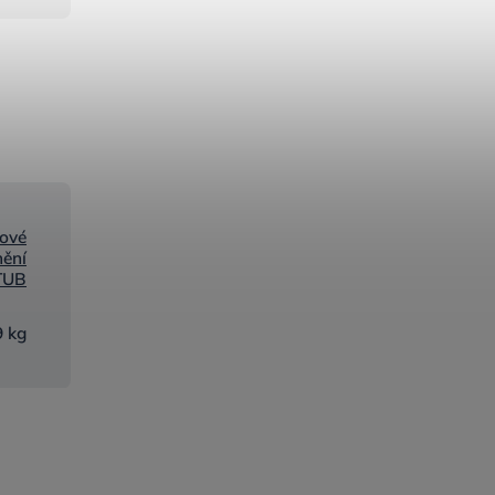
ové
nění
TUB
9 kg