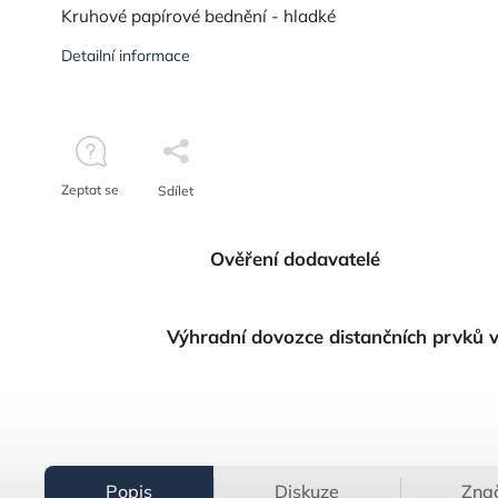
Kruhové papírové bednění - hladké
Detailní informace
Zeptat se
Sdílet
Ověření dodavatelé
Výhradní dovozce distančních prvků 
Popis
Diskuze
Zna