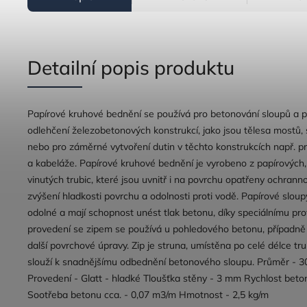
Detailní popis produktu
Papírové kruhové bednění se používá pro betonování sloupů a 
odlehčení železobetonových konstrukcí, jako jsou tělesa mostů, 
nebo pro záměrné vytvoření dutin v těchto konstrukcích např. pr
a kabeláže. Papírové kruhové bednění je vyrobeno z papírových,
vinutých trubic, které jsou uvnitř i na povrchu opatřeny ochrann
zvýšení hladkosti povrchu a odolnosti proti vodě. Papírové sloup
odolné a mají schopnost unést tlak betonu, díky speciálnímu pr
provedení se zipem se používá u pohledového betonu, případně
další povrchové úpravy. Zip je struna, umístěna po celé délce tru
slouží k snadnějšímu odbednění betonového sloupu. Průměr - 
Provedení - Glatt - hladké Tloušťka stěny - 3 mm Rychlost beto
Sootřeba betonu cca. - 0,07 m3/m Hmotnost - 2,5 kg/m