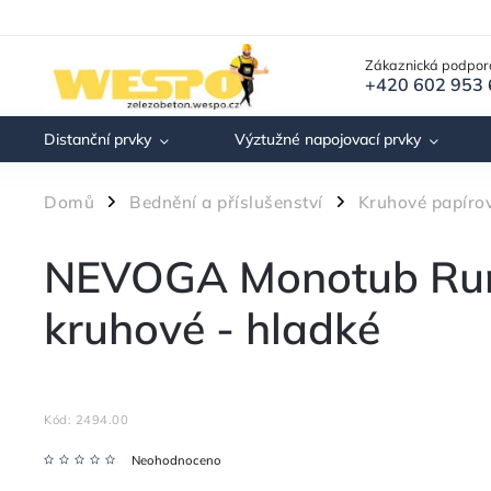
Zákaznická podpor
+420 602 953
Distanční prvky
Výztužné napojovací prvky
Domů
Bednění a příslušenství
Kruhové papír
/
/
NEVOGA Monotub Rund
kruhové - hladké
Kód:
2494.00
Neohodnoceno