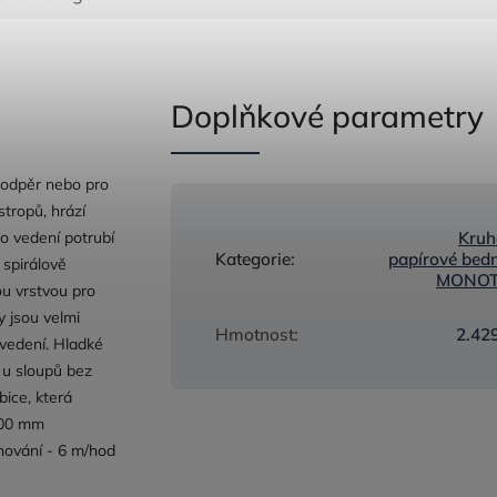
Doplňkové parametry
podpěr nebo pro
stropů, hrází
o vedení potrubí
Kruh
Kategorie
:
papírové bed
 spirálově
MONO
ou vrstvou pro
y jsou velmi
Hmotnost
:
2.42
ovedení. Hladké
 u sloupů bez
bice, která
300 mm
nování - 6 m/hod