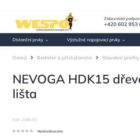
Zákaznická podpor
+420 602 953
Distanční prvky
Výztužné napojovací prvky
Domů
Bednění a příslušenství
Stavební profily
/
/
NEVOGA HDK15 dřevěn
lišta
Kód:
2386.00
Neohodnoceno