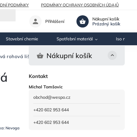
DNÍ PODMÍNKY
PODMÍNKY OCHRANY OSOBNÍCH ÚDAJŮ
Nákupní košík
Přihlášení
Prázdný košík
Stavební chemie
Spotřební materiál
Iso nosník
Nákupní košík
á rohová lišta
vá
Kontakt
Michal Tomšovic
obchod
@
wespo.cz
+420 602 953 644
+420 602 953 644
ka:
Nevoga