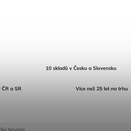
10 skladů v Česku a Slovensku
v ČR a SR
Více než 25 let na trhu
čka
Nevoga