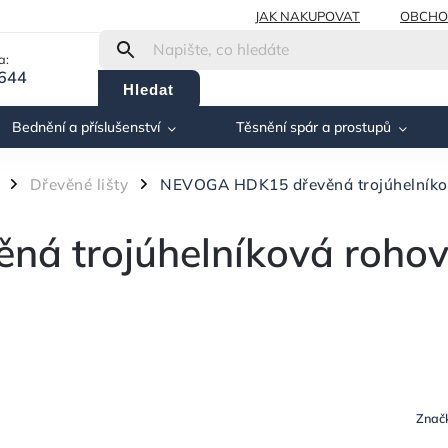
JAK NAKUPOVAT
OBCHO
a:
 644
Hledat
Bednění a příslušenství
Těsnění spár a prostupů
Dřevěné lišty
NEVOGA HDK15 dřevěná trojúhelníkov
/
/
á trojúhelníková roho
Znač