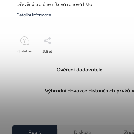
Dřevěná trojúhelníková rohová lišta
Detailní informace
Zeptat se
Sdílet
Ověření dodavatelé
Výhradní dovozce distančních prvků 
Popis
Diskuze
Zna