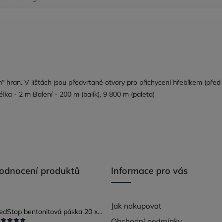
h" hran. V lištách jsou předvrtané otvory pro přichycení hřebíkem (před
ka - 2 m Balení - 200 m (balík), 9 800 m (paleta)
hodnocení produktů
Informace pro vás
Jak nakupovat
RedStop bentonitová páska 20 x 25
Obchodní podmínky