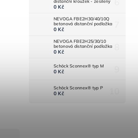
distanční kroužek - zesílený
0 Kč
NEVOGA FBE2H30/40/10Q
betonová distanční podložka
0 Kč
NEVOGA FBE2H25/30/10
betonová distanční podložka
0 Kč
Schöck Sconnex® typ M
0 Kč
Schöck Sconnex® typ P
0 Kč