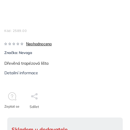
Kód:
2589.00
Neohodnoceno
Značka:
Nevoga
Dřevěná trapézová lišta
Detailní informace
Zeptat se
Sdílet
Skladem u dodavatele