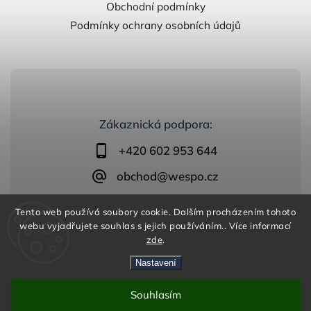
Obchodní podmínky
Podmínky ochrany osobních údajů
Zákaznická podpora:
+420 602 953 644
obchod@wespo.cz
Tento web používá soubory cookie. Dalším procházením tohoto
webu vyjadřujete souhlas s jejich používáním.. Více informací
zde
.
Nastavení
Copyright 2026
zelezobeton.wespo.cz
. Všechna práva
vyhrazena.
Vytvořil
Shoptet
| Design
Shoptak.cz
Souhlasím