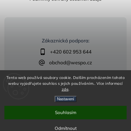
Zákaznická podpora:
+420 602 953 644
obchod@wespo.cz
Tento web používá soubory cookie. Dalším procházením tohoto
webu vyjadřujete souhlas s jejich používáním.. Více informací
zde
.
Nastavení
Copyright 2026
zelezobeton.wespo.cz
. Všechna práva
vyhrazena.
Vytvořil
Shoptet
| Design
Shoptak.cz
Souhlasím
Odmítnout