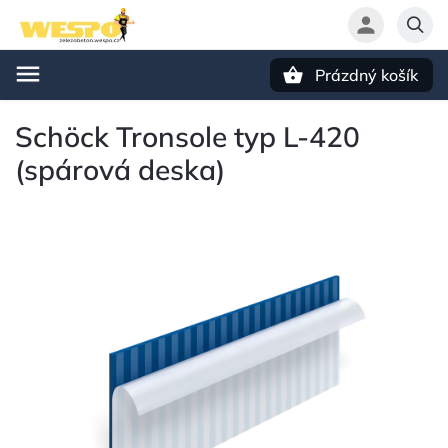
Prázdný košík
Hledat
Schöck Tronsole typ L-420
(spárová deska)