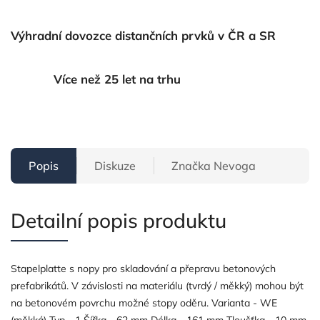
Výhradní dovozce distančních prvků v ČR a SR
Více než 25 let na trhu
Popis
Diskuze
Značka
Nevoga
Detailní popis produktu
Stapelplatte s nopy pro skladování a přepravu betonových
prefabrikátů. V závislosti na materiálu (tvrdý / měkký) mohou být
na betonovém povrchu možné stopy oděru. Varianta - WE
(měkká) Typ - 1 Šířka - 62 mm Délka - 161 mm Tloušťka - 10 mm