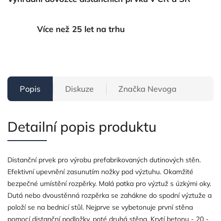
Více než 25 let na trhu
Popis
Diskuze
Značka
Nevoga
Detailní popis produktu
Distanční prvek pro výrobu prefabrikovaných dutinových stěn.
Efektivní upevnění zasunutím nožky pod výztuhu. Okamžité
bezpečné umístění rozpěrky. Malá patka pro výztuž s úzkými oky.
Dutá nebo dvoustěnná rozpěrka se zahákne do spodní výztuže a
položí se na bednicí stůl. Nejprve se vybetonuje první stěna
pomocí distanční podložky, poté druhá stěna. Krytí betonu - 20 -