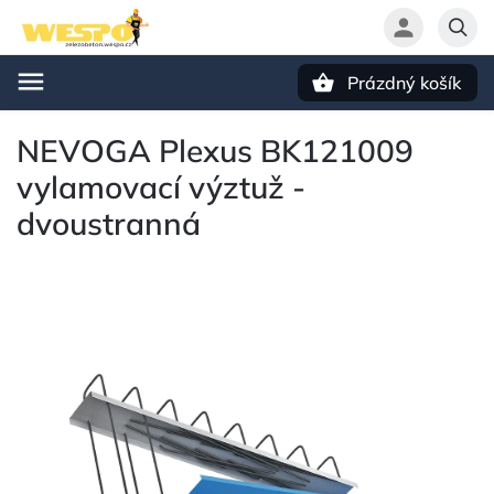
Prázdný košík
Hledat
NEVOGA Plexus BK121009
vylamovací výztuž -
dvoustranná