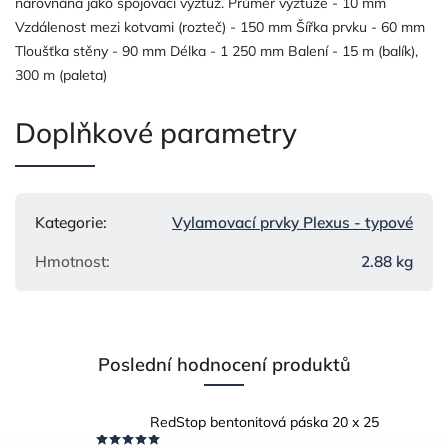
narovnána jako spojovací výztuž. Průměr výztuže - 10 mm
Vzdálenost mezi kotvami (rozteč) - 150 mm Šířka prvku - 60 mm
Tloušťka stěny - 90 mm Délka - 1 250 mm Balení - 15 m (balík),
300 m (paleta)
Doplňkové parametry
Kategorie
:
Vylamovací prvky Plexus - typové
Hmotnost
:
2.88 kg
Poslední hodnocení produktů
RedStop bentonitová páska 20 x 25