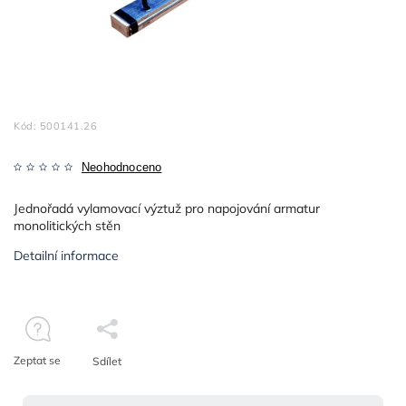
Kód:
500141.26
Neohodnoceno
Jednořadá vylamovací výztuž pro napojování armatur
monolitických stěn
Detailní informace
Zeptat se
Sdílet