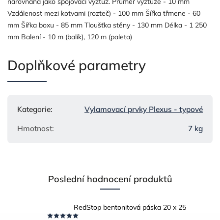
narovnána jako spojovací výztuž. Průměr výztuže - 10 mm
Vzdálenost mezi kotvami (rozteč) - 100 mm Šířka třmene - 60
mm Šířka boxu - 85 mm Tloušťka stěny - 130 mm Délka - 1 250
mm Balení - 10 m (balík), 120 m (paleta)
Doplňkové parametry
Kategorie
:
Vylamovací prvky Plexus - typové
Hmotnost
:
7 kg
Poslední hodnocení produktů
RedStop bentonitová páska 20 x 25