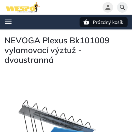
Prázdný košík
Hledat
NEVOGA Plexus Bk101009
vylamovací výztuž -
dvoustranná