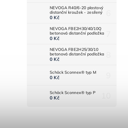
NEVOGA R40/6-20 plastový
distanční kroužek - zesílený
0 Kč
NEVOGA FBE2H30/40/10Q
betonová distanční podložka
0 Kč
NEVOGA FBE2H25/30/10
betonová distanční podložka
0 Kč
Schöck Sconnex® typ M
0 Kč
Schöck Sconnex® typ P
0 Kč