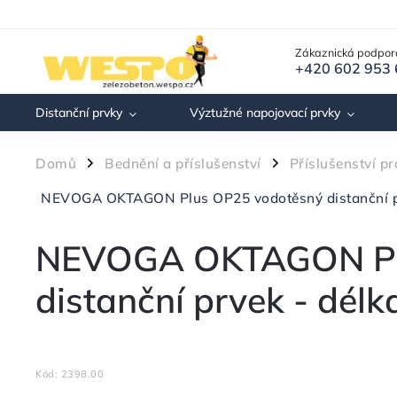
Zákaznická podpor
+420 602 953
Distanční prvky
Výztužné napojovací prvky
Domů
Bednění a příslušenství
Příslušenství p
/
/
NEVOGA OKTAGON Plus OP25 vodotěsný distanční p
NEVOGA OKTAGON Pl
distanční prvek - dél
Kód:
2398.00