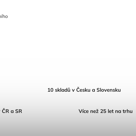
ního
10 skladů v Česku a Slovensku
v ČR a SR
Více než 25 let na trhu