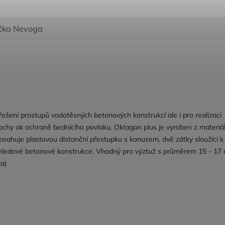
čka
Nevoga
ešení prostupů vodotěsných betonových konstrukcí ale i pro realizaci
ochy ak ochraně bednícího povlaku. Oktagon plus je vyroben z materiá
bsahuje plastovou distanční přestupku s konusem, dvě zátky sloužící k
pohledové betonové konstrukce. Vhodný pro výztuž s průměrem 15 - 1
ta)