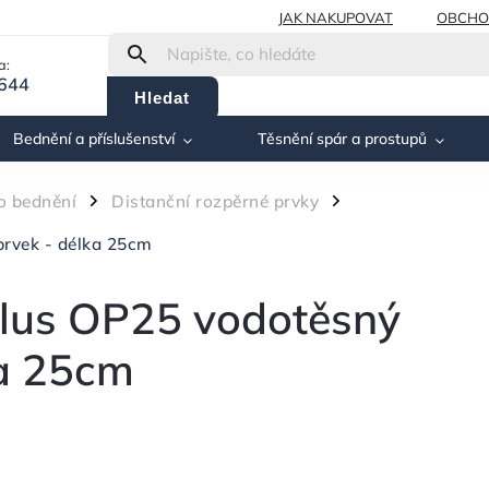
JAK NAKUPOVAT
OBCHO
a:
 644
Hledat
Bednění a příslušenství
Těsnění spár a prostupů
ro bednění
Distanční rozpěrné prvky
/
/
rvek - délka 25cm
us OP25 vodotěsný
ka 25cm