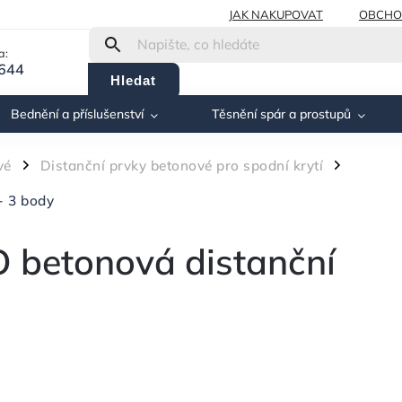
JAK NAKUPOVAT
OBCHO
a:
 644
Hledat
Bednění a příslušenství
Těsnění spár a prostupů
vé
Distanční prvky betonové pro spodní krytí
/
/
- 3 body
betonová distanční