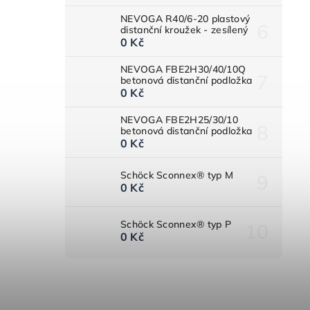
NEVOGA R40/6-20 plastový
distanční kroužek - zesílený
0 Kč
NEVOGA FBE2H30/40/10Q
betonová distanční podložka
0 Kč
NEVOGA FBE2H25/30/10
betonová distanční podložka
0 Kč
Schöck Sconnex® typ M
0 Kč
Schöck Sconnex® typ P
0 Kč