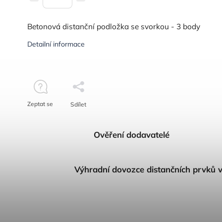
Betonová distanční podložka se svorkou - 3 body
Detailní informace
Zeptat se
Sdílet
Ověření dodavatelé
Výhradní dovozce distančních prvků 