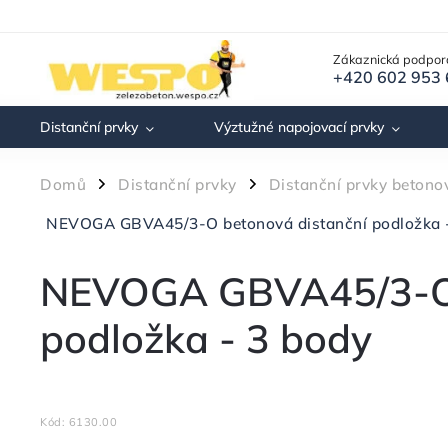
Zákaznická podpor
+420 602 953
Distanční prvky
Výztužné napojovací prvky
Domů
Distanční prvky
Distanční prvky betono
/
/
NEVOGA GBVA45/3-O betonová distanční podložka 
NEVOGA GBVA45/3-O 
podložka - 3 body
Kód:
6130.00