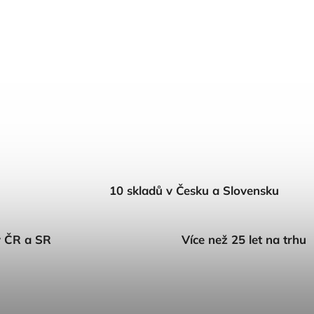
10 skladů v Česku a Slovensku
v ČR a SR
Více než 25 let na trhu