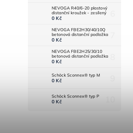
NEVOGA R40/6-20 plastový
distanční kroužek - zesílený
0 Kč
NEVOGA FBE2H30/40/10Q
betonová distanční podložka
0 Kč
NEVOGA FBE2H25/30/10
betonová distanční podložka
0 Kč
Schöck Sconnex® typ M
0 Kč
Schöck Sconnex® typ P
0 Kč