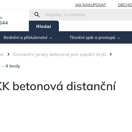
JAK NAKUPOVAT
OBCHO
a:
 644
Hledat
Bednění a příslušenství
Těsnění spár a prostupů
vé
Distanční prvky betonové pro spodní krytí
/
/
 - 4 body
 betonová distanční