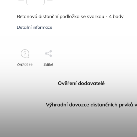
Betonová distanční podložka se svorkou - 4 body
Detailní informace
Zeptat se
Sdílet
Ověření dodavatelé
Výhradní dovozce distančních prvků 