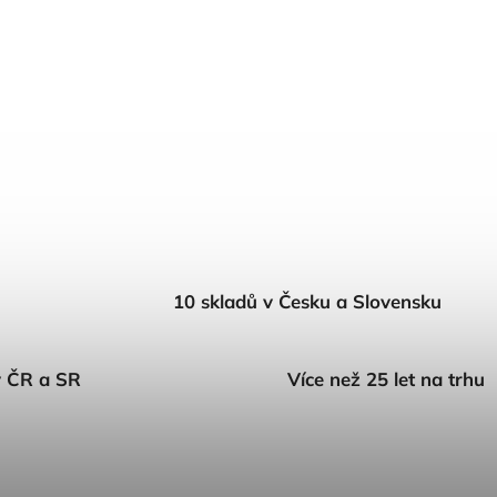
10 skladů v Česku a Slovensku
v ČR a SR
Více než 25 let na trhu