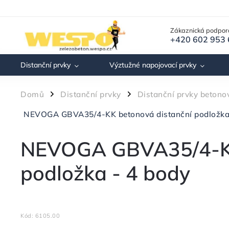
Zákaznická podpor
+420 602 953
Distanční prvky
Výztužné napojovací prvky
Domů
Distanční prvky
Distanční prvky betono
/
/
NEVOGA GBVA35/4-KK betonová distanční podložka
NEVOGA GBVA35/4-KK
podložka - 4 body
Kód:
6105.00