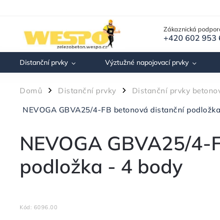
Zákaznická podpor
+420 602 953
Distanční prvky
Výztužné napojovací prvky
Domů
Distanční prvky
Distanční prvky betono
/
/
NEVOGA GBVA25/4-FB betonová distanční podložka
NEVOGA GBVA25/4-FB
podložka - 4 body
Kód:
6096.00