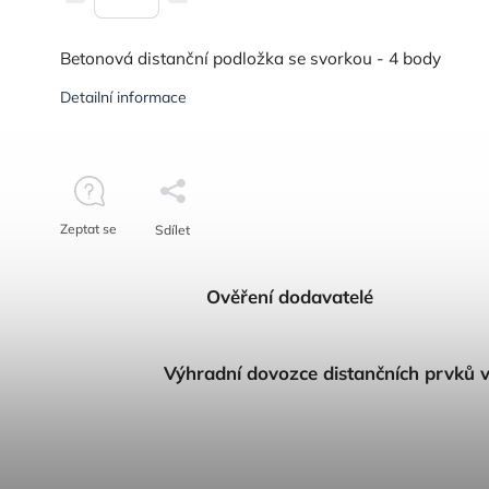
Betonová distanční podložka se svorkou - 4 body
Detailní informace
Zeptat se
Sdílet
Ověření dodavatelé
Výhradní dovozce distančních prvků 