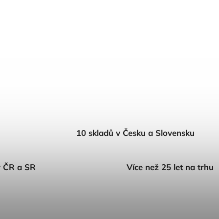
10 skladů v Česku a Slovensku
v ČR a SR
Více než 25 let na trhu