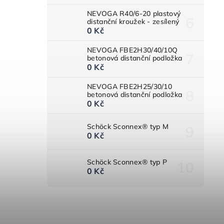
NEVOGA R40/6-20 plastový
distanční kroužek - zesílený
0 Kč
NEVOGA FBE2H30/40/10Q
betonová distanční podložka
0 Kč
NEVOGA FBE2H25/30/10
betonová distanční podložka
0 Kč
Schöck Sconnex® typ M
0 Kč
Schöck Sconnex® typ P
0 Kč