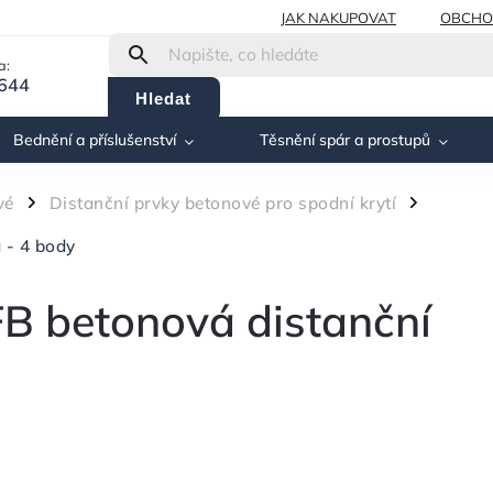
JAK NAKUPOVAT
OBCHO
a:
 644
Hledat
Bednění a příslušenství
Těsnění spár a prostupů
vé
Distanční prvky betonové pro spodní krytí
/
/
 - 4 body
 betonová distanční