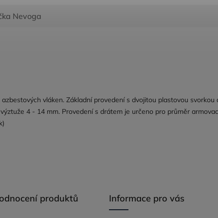
čka
Nevoga
azbestových vláken. Základní provedení s dvojitou plastovou svorkou 
 výztuže 4 - 14 mm. Provedení s drátem je určeno pro průměr armovac
k)
hodnocení produktů
Informace pro vás