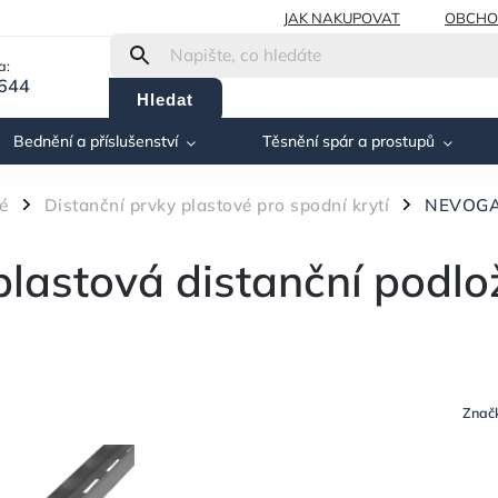
JAK NAKUPOVAT
OBCHO
a:
 644
Hledat
Bednění a příslušenství
Těsnění spár a prostupů
é
Distanční prvky plastové pro spodní krytí
NEVOGA 
/
/
astová distanční podlo
Znač