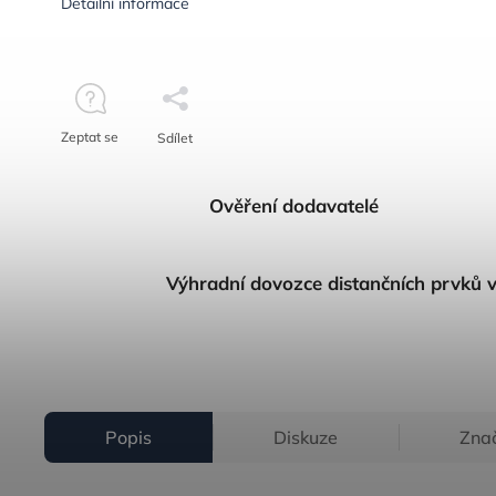
Detailní informace
Zeptat se
Sdílet
Ověření dodavatelé
Výhradní dovozce distančních prvků 
Popis
Diskuze
Zna