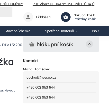
DNÍ PODMÍNKY
PODMÍNKY OCHRANY OSOBNÍCH ÚDAJŮ
Nákupní košík
Přihlášení
Prázdný košík
Stavební chemie
Spotřební materiál
Iso nosník
Nákupní košík
DLV15/200 plastová distanční podložka
žka
Kontakt
Michal Tomšovic
obchod
@
wespo.cz
+420 602 953 644
ka:
Nevoga
+420 602 953 644