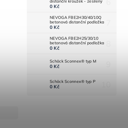
distanční kroužek - zesílený
0 Kč
NEVOGA FBE2H30/40/10Q
betonová distanční podložka
0 Kč
NEVOGA FBE2H25/30/10
betonová distanční podložka
0 Kč
Schöck Sconnex® typ M
0 Kč
Schöck Sconnex® typ P
0 Kč