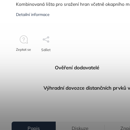
Kombinovaná lišta pro sražení hran včetně okapního m
Detailní informace
Zeptat se
Sdílet
Ověření dodavatelé
Výhradní dovozce distančních prvků 
Popis
Diskuze
Zna