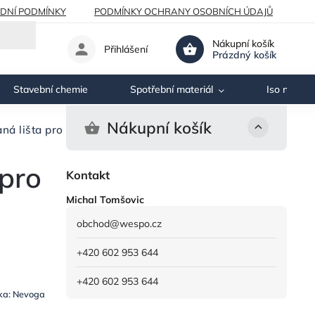
DNÍ PODMÍNKY
PODMÍNKY OCHRANY OSOBNÍCH ÚDAJŮ
Nákupní košík
Přihlášení
Prázdný košík
Stavební chemie
Spotřební materiál
Iso nosník
Nákupní košík
 lišta pro stažení hran
pro
Kontakt
Michal Tomšovic
obchod
@
wespo.cz
+420 602 953 644
+420 602 953 644
ka:
Nevoga