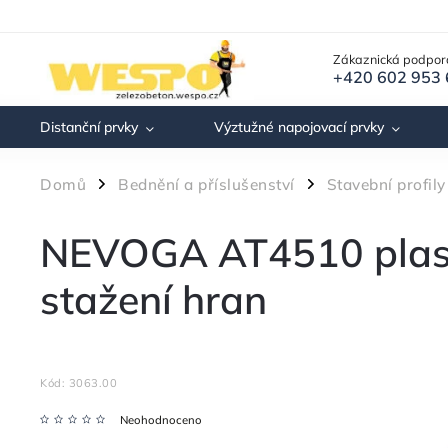
Zákaznická podpor
+420 602 953
Distanční prvky
Výztužné napojovací prvky
Domů
Bednění a příslušenství
Stavební profily
/
/
NEVOGA AT4510 plast
stažení hran
Kód:
3063.00
Neohodnoceno