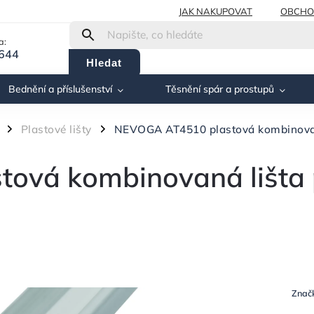
JAK NAKUPOVAT
OBCHO
a:
 644
Hledat
Bednění a příslušenství
Těsnění spár a prostupů
Plastové lišty
NEVOGA AT4510 plastová kombinovaná
/
/
ová kombinovaná lišta 
Znač