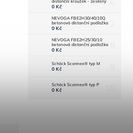
distanční kroužek - zesílený
0 Kč
NEVOGA FBE2H30/40/10Q
betonová distanční podložka
0 Kč
NEVOGA FBE2H25/30/10
betonová distanční podložka
0 Kč
Schöck Sconnex® typ M
0 Kč
Schöck Sconnex® typ P
0 Kč