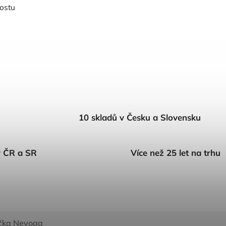
ostu
10 skladů v Česku a Slovensku
v ČR a SR
Více než 25 let na trhu
čka
Nevoga