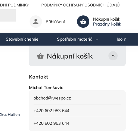
DNÍ PODMÍNKY
PODMÍNKY OCHRANY OSOBNÍCH ÚDAJŮ
Nákupní košík
Přihlášení
Prázdný košík
Stavební chemie
Spotřební materiál
Iso nosník
Nákupní košík
Kontakt
Michal Tomšovic
obchod
@
wespo.cz
+420 602 953 644
čka:
Halfen
+420 602 953 644