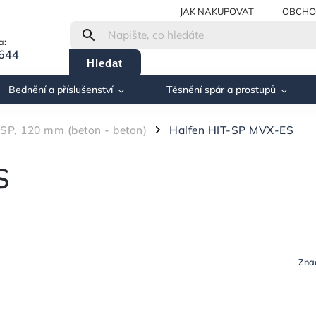
JAK NAKUPOVAT
OBCHO
a:
 644
Hledat
Bednění a příslušenství
Těsnění spár a prostupů
-SP, 120 mm (beton - beton)
Halfen HIT-SP MVX-ES
/
S
Zna