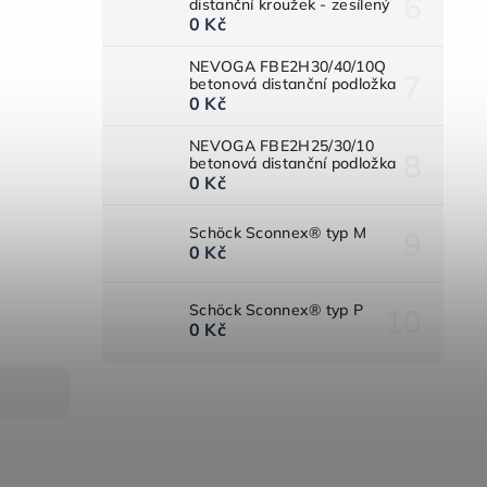
distanční kroužek - zesílený
0 Kč
NEVOGA FBE2H30/40/10Q
betonová distanční podložka
0 Kč
NEVOGA FBE2H25/30/10
betonová distanční podložka
0 Kč
Schöck Sconnex® typ M
0 Kč
Schöck Sconnex® typ P
0 Kč