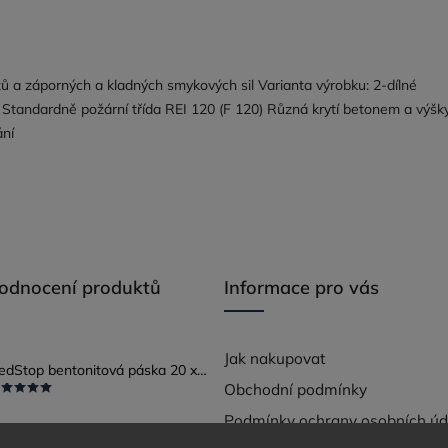
 a záporných a kladných smykových sil Varianta výrobku: 2-dílné
 Standardně požární třída REI 120 (F 120) Různá krytí betonem a výšk
ání
hodnocení produktů
Informace pro vás
Jak nakupovat
RedStop bentonitová páska 20 x 25
Obchodní podmínky
Podmínky ochrany osobních úd