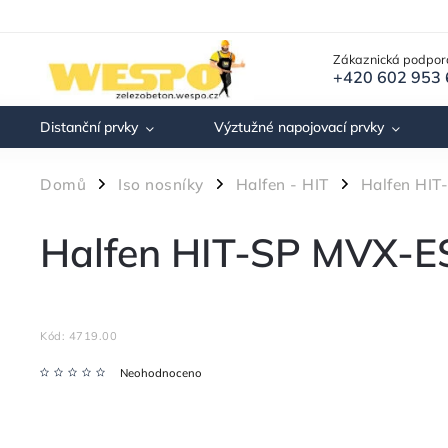
Zákaznická podpor
+420 602 953
Distanční prvky
Výztužné napojovací prvky
Domů
Iso nosníky
Halfen - HIT
Halfen HIT
/
/
/
Halfen HIT-SP MVX-E
Kód:
4719.00
Neohodnoceno