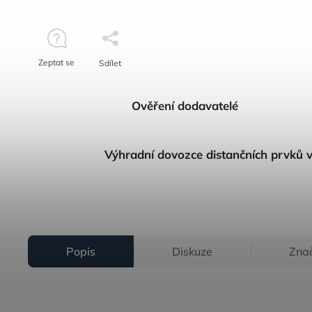
Zeptat se
Sdílet
Ověření dodavatelé
Výhradní dovozce distančních prvků 
Popis
Diskuze
Zna