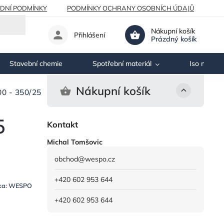
DNÍ PODMÍNKY
PODMÍNKY OCHRANY OSOBNÍCH ÚDAJŮ
Nákupní košík
Přihlášení
Prázdný košík
Stavební chemie
Spotřební materiál
Iso nosník
Nákupní košík
00 - 350/25
5
Kontakt
Michal Tomšovic
obchod
@
wespo.cz
+420 602 953 644
ka:
WESPO
+420 602 953 644