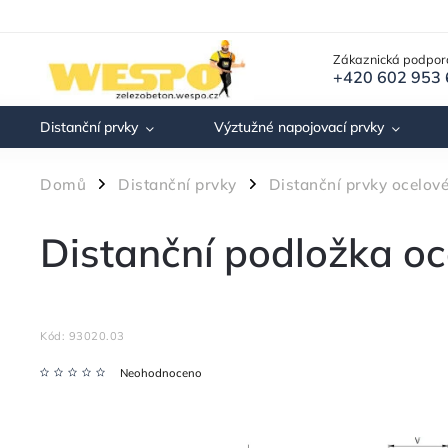
Zákaznická podpor
+420 602 953
Distanční prvky
Výztužné napojovací prvky
Domů
Distanční prvky
Distanční prvky ocelov
/
/
Distanční podložka oc
Kód:
93020.03
Neohodnoceno