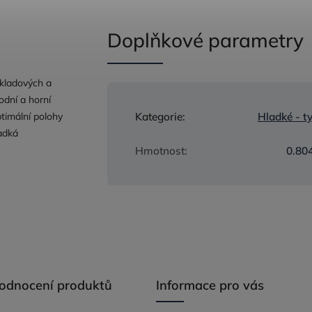
Doplňkové parametry
ákladových a
odní a horní
ptimální polohy
Kategorie
:
Hladké - t
adká
Hmotnost
:
0.80
hodnocení produktů
Informace pro vás