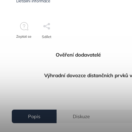
Detailní informace
Zeptat se
Sdílet
Ověření dodavatelé
Výhradní dovozce distančních prvků 
Popis
Diskuze