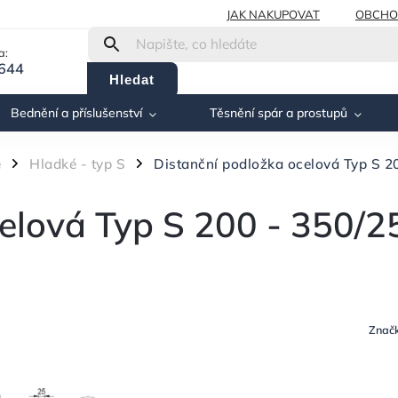
JAK NAKUPOVAT
OBCHO
a:
 644
Hledat
Bednění a příslušenství
Těsnění spár a prostupů
é
Hladké - typ S
Distanční podložka ocelová Typ S 2
/
/
elová Typ S 200 - 350/2
Znač