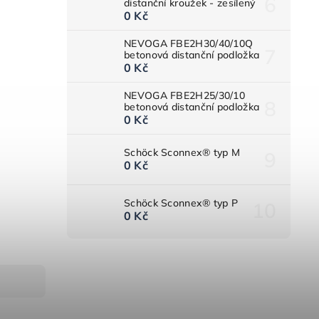
distanční kroužek - zesílený
0 Kč
NEVOGA FBE2H30/40/10Q
betonová distanční podložka
0 Kč
NEVOGA FBE2H25/30/10
betonová distanční podložka
0 Kč
Schöck Sconnex® typ M
0 Kč
Schöck Sconnex® typ P
0 Kč