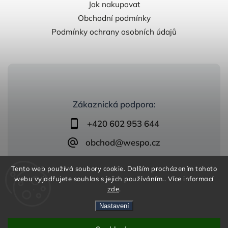
Jak nakupovat
Obchodní podmínky
Podmínky ochrany osobních údajů
Zákaznická podpora:
+420 602 953 644
obchod@wespo.cz
Tento web používá soubory cookie. Dalším procházením tohoto
webu vyjadřujete souhlas s jejich používáním.. Více informací
zde
.
Nastavení
Copyright 2026
zelezobeton.wespo.cz
. Všechna práva
vyhrazena.
Vytvořil
Shoptet
| Design
Shoptak.cz