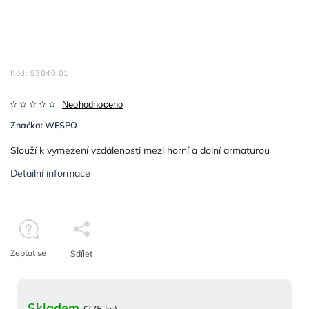
Kód:
93040.01
Neohodnoceno
Značka:
WESPO
Slouží k vymezení vzdálenosti mezi horní a dolní armaturou
Detailní informace
Zeptat se
Sdílet
Skladem
(275 ks)