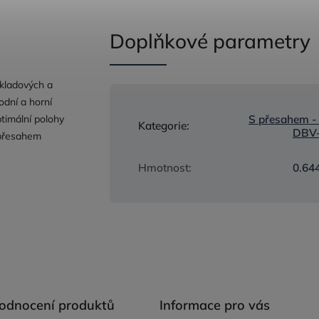
Doplňkové parametry
ákladových a
odní a horní
ptimální polohy
S přesahem -
Kategorie
:
DBV
 přesahem
Hmotnost
:
0.64
hodnocení produktů
Informace pro vás