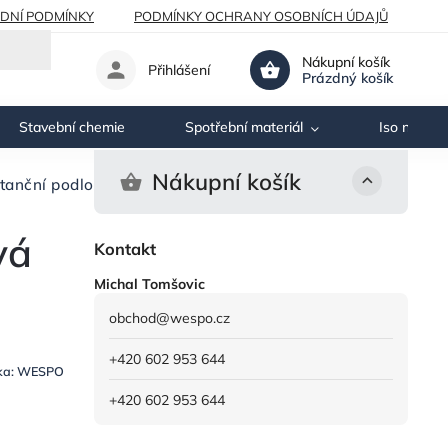
DNÍ PODMÍNKY
PODMÍNKY OCHRANY OSOBNÍCH ÚDAJŮ
Nákupní košík
Přihlášení
Prázdný košík
Stavební chemie
Spotřební materiál
Iso nosník
Nákupní košík
tanční podložka ocelová
vá
Kontakt
Michal Tomšovic
obchod
@
wespo.cz
+420 602 953 644
ka:
WESPO
+420 602 953 644