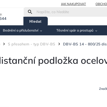
JAK NAKUPOVAT
OBCHO
a:
 644
Hledat
Bednění a příslušenství
Těsnění spár a prostupů
é
S přesahem - typ DBV-BS
DBV-BS 14 - 800/25 dis
/
/
istanční podložka ocelo
Znač