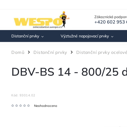
Zákaznická podpor
+420 602 953
Distanční prvky
Výztužné napojovací prvky
Domů
Distanční prvky
Distanční prvky ocelov
/
/
DBV-BS 14 - 800/25 d
Kód:
93014.02
Neohodnoceno