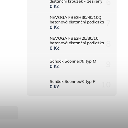
distanční kroužek - zesílený
0 Kč
NEVOGA FBE2H30/40/10Q
betonová distanční podložka
0 Kč
NEVOGA FBE2H25/30/10
betonová distanční podložka
0 Kč
Schöck Sconnex® typ M
0 Kč
Schöck Sconnex® typ P
0 Kč