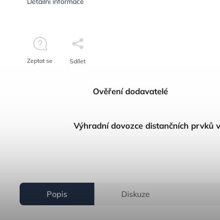
Detailní informace
Zeptat se
Sdílet
Ověření dodavatelé
Výhradní dovozce distančních prvků 
Popis
Diskuze